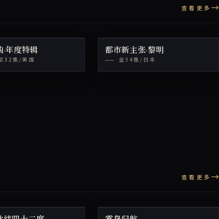
查看更多
凶·年度特辑
都市新主张·黎明
至32集/美国
全34集/日本
查看更多