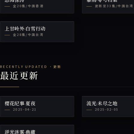
怒海惊涛
暴雨·零号档案
全20集/中国香港
更新至33集/中国台湾
上甘岭外·白雪行动
全28集/中国台湾
最近更新
樱花纪事·夏夜
流光·未尽之地
2025-04-21
2025-02-05
逆光迷雾·典藏