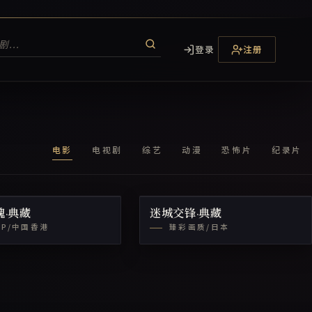
登录
注册
电影
电视剧
综艺
动漫
恐怖片
纪录片
魂·典藏
迷城交锋·典藏
0P/中国香港
臻彩画质/日本