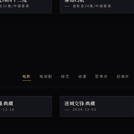
北纬四十二度
雾岛归航
至25集/中国香港
更新至24集/中国香港
电影
电视剧
综艺
动漫
恐怖片
纪录片
魂·典藏
迷城交锋·典藏
4-12-16
2024-12-02