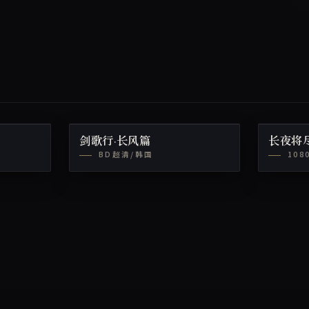
剑歌行·长风篇
长夜将
BD超清/韩国
108