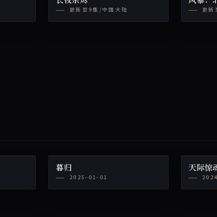
长夜余烬
风暴：
更新至9集/中国大陆
更新
暮归
天际惊
2025-01-01
202