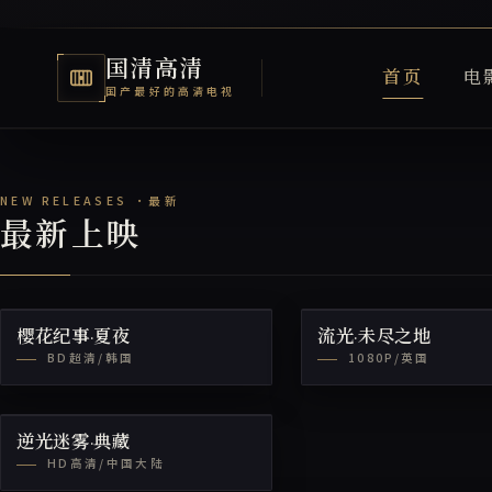
国清高清
首页
电
国产最好的高清电视
国清高清电视网
最新上映
樱花纪事·夏夜
流光·未尽之地
BD超清/韩国
1080P/英国
逆光迷雾·典藏
HD高清/中国大陆