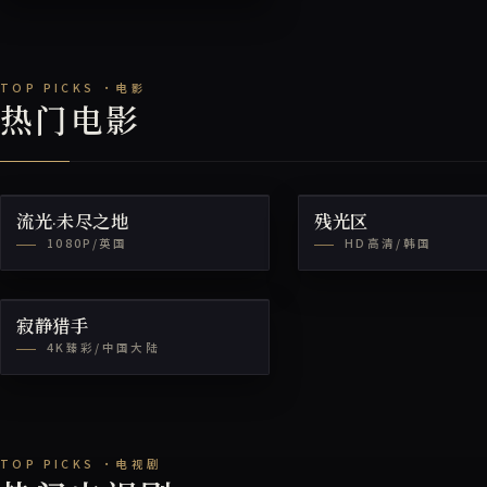
热门电影
流光·未尽之地
残光区
1080P/英国
HD高清/韩国
寂静猎手
4K臻彩/中国大陆